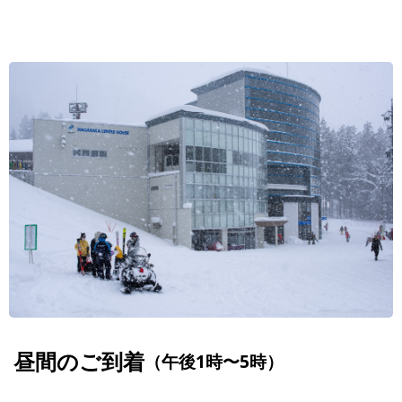
昼間のご到着
（午後1時〜5時）