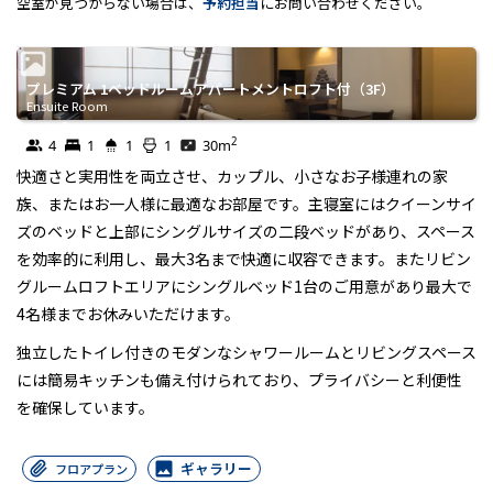
空室が見つからない場合は、
予約担当
にお問い合わせください。
プレミアム 1ベッドルームアパートメントロフト付（3F）
Ensuite Room
Ensuite Room
2
4
1
1
1
30
m
快適さと実用性を両立させ、カップル、小さなお子様連れの家
族、またはお一人様に最適なお部屋です。主寝室にはクイーンサイ
ズのベッドと上部にシングルサイズの二段ベッドがあり、スペース
を効率的に利用し、最大3名まで快適に収容できます。またリビン
グルームロフトエリアにシングルベッド1台のご用意があり最大で
4名様までお休みいただけます。
独立したトイレ付きのモダンなシャワールームとリビングスペース
には簡易キッチンも備え付けられており、プライバシーと利便性
を確保しています。
ギャラリー
フロアプラン