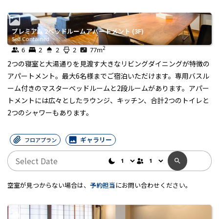
プレミアム 2ベッドルームアパートメント (3F)
Self Contained
2
6
2
2
2
77
m
2つの寝室と大湯通りを見渡す大きなリビングダイニングが特徴の
アパートメント。最大6名様までご宿泊いただけます。専用バスル
ーム付きのマスターベッドルームと2段ルームがあります。アパー
トメントには広々としたラウンジ、キッチン、合計2つのトイレと
2つのシャワーもあります。
ギャラリー
フロアプラン
空室が見つからない場合は、
予約担当
にお問い合わせください。