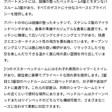
アパートメントには、設備の整ったベッドルーム4室とモダンなバ
スルーム3室があり、すべてのゲストに十分なスペースとプライバ
シーを提供します。
アパートの中心は設備の整ったキッチンで、ステンレス製のアイラ
ンドベンチがあり、食事の準備やカジュアルな食事に最適です。キ
ッチンに隣接して広いリビングとダイニングエリアがあり、快適
さとエンターテイメント性の両方を兼ね備えています。オープンリ
ビングエリアには居心地の良い暖炉があり、リラックスしたり社
交を楽しんだりできる温かく居心地の良い空間を作り出していま
す。
2つのマスターベッドルームにはそれぞれ専用のシャワーとトイレ
があり、居住者に豪華でプライベートな隠れ家を提供します。2室
目と3室目のベッドルームには二段ベッドがあり、お子様や追加ゲ
ストに最適です。これらの部屋は、共用のシャワールームとトイ
レの近くという便利な場所にあります。ベッドルームはクイーンベ
ッドまたはツインベッドのどちらでも構成可能で、さまざまなニ
ーズに合わせて柔軟に対応できます。