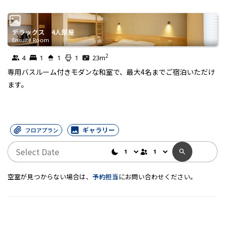
デラックス 4人部屋
Ensuite Room
Ensuite Room
2
4
1
1
1
23
m
専用バスルーム付きモダンな和室で、最大4名までご宿泊いただけ
ます。
ギャラリー
フロアプラン
空室が見つからない場合は、
予約担当
にお問い合わせください。