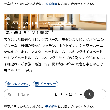
空室が見つからない場合は、
予約担当
にお問い合わせください。
スーペリア 2 ベッドルームアパートメント 302
Self Contained
2
4
2
1
1
37
m
広々とした快適なリビングスペース。モダンなリビング/ダイニン
グルーム、設備の整ったキッチン、独立トイレ、シャワールーム
を備えています。マスターベッドルームにはキングサイズベッド、
セカンドベッドルームにはシングルサイズの2段ベッドがあり、お
子様連れのご家族に最適です。夏や秋には外の景色を楽しめる専
用バルコニーあり。
ギャラリー
フロアプラン
空室が見つからない場合は、
予約担当
にお問い合わせください。