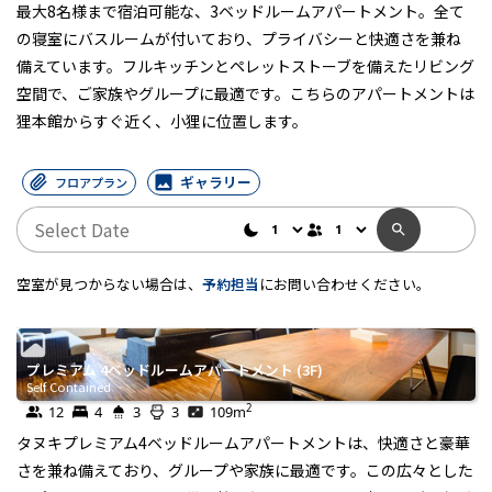
最大8名様まで宿泊可能な、3ベッドルームアパートメント。全て
の寝室にバスルームが付いており、プライバシーと快適さを兼ね
備えています。フルキッチンとペレットストーブを備えたリビング
空間で、ご家族やグループに最適です。こちらのアパートメントは
狸本館からすぐ近く、小狸に位置します。
ギャラリー
フロアプラン
空室が見つからない場合は、
予約担当
にお問い合わせください。
プレミアム 4ベッドルームアパートメント (3F)
Self Contained
2
12
4
3
3
109
m
タヌキプレミアム4ベッドルームアパートメントは、快適さと豪華
さを兼ね備えており、グループや家族に最適です。この広々とした