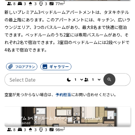
2
8
3
3
3
77
m
新しいプレミアム3ベッドルームアパートメントは、タヌキホテル
の最上階にあります。このアパートメントには、キッチン、広いラ
ウンジエリア、3つのバスルームがあり、最大8名まで快適に宿泊
できます。ベッドルームのうち2室には専用バスルームがあり、そ
れぞれ2名で宿泊できます。3室目のベッドルームには2段ベッドで
4名まで宿泊できます。
ギャラリー
フロアプラン
空室が見つからない場合は、
予約担当
にお問い合わせください。
プレミアム 3ベッドルームアパートメント Kotanuki
Self Contained
2
8
3
3
3
98
m