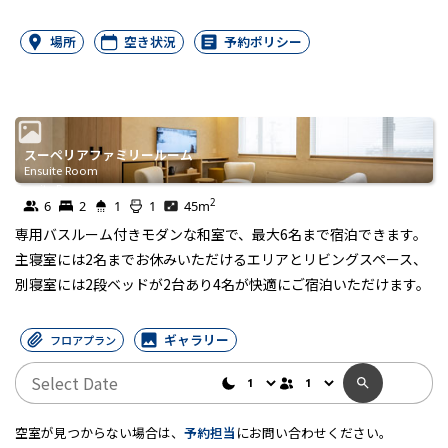
場所
空き状況
予約ポリシー
スーペリアファミリールーム
Ensuite Room
Ensuite Room
2
6
2
1
1
45
m
専用バスルーム付きモダンな和室で、最大6名まで宿泊できます。
主寝室には2名までお休みいただけるエリアとリビングスペース、
別寝室には2段ベッドが2台あり4名が快適にご宿泊いただけます。
ギャラリー
フロアプラン
空室が見つからない場合は、
予約担当
にお問い合わせください。