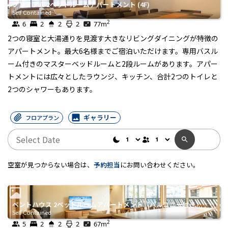
プレミアム 2ベッドルームアパートメント (4F)
Self Contained
2
6
2
2
2
77
m
2つの寝室と大湯通りを見渡す大きなリビングダイニングが特徴の
アパートメント。最大6名様までご宿泊いただけます。専用バスル
ーム付きのマスターベッドルームと2段ルームがあります。アパー
トメントには広々としたラウンジ、キッチン、合計2つのトイレと
2つのシャワーもあります。
ギャラリー
フロアプラン
空室が見つからない場合は、
予約担当
にお問い合わせください。
ペントハウス 2ベッドルームアパートメント（バルコニー付き）
Self Contained
2
5
2
2
2
67
m