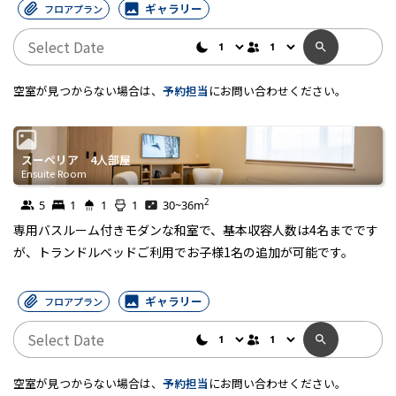
ギャラリー
フロアプラン
空室が見つからない場合は、
予約担当
にお問い合わせください。
スーペリア 4人部屋
Ensuite Room
Ensuite Room
2
5
1
1
1
30~36
m
専用バスルーム付きモダンな和室で、基本収容人数は4名までです
が、トランドルベッドご利用でお子様1名の追加が可能です。
ギャラリー
フロアプラン
空室が見つからない場合は、
予約担当
にお問い合わせください。