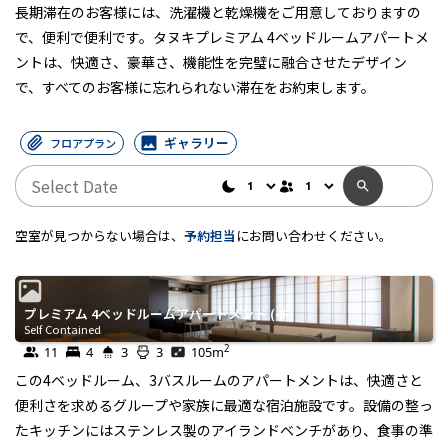
長期滞在のお客様には、洗濯機と乾燥機をご用意しておりますの
で、便利で便利です。タヌキプレミアム 4ベッドルームアパートメ
ントは、快適さ、豪華さ、機能性を完璧に融合させたデザイン
で、すべてのお客様に忘れられない滞在をお約束します。
ギャラリー
フロアプラン
空室が見つからない場合は、
予約担当
にお問い合わせください。
プレミアム 4ベッドルームアパートメント (4F)
Self Contained
2
11
4
3
3
105
m
この4ベッドルーム、3バスルームのアパートメントは、快適さと
便利さを求めるグループや家族に最適な宿泊施設です。設備の整っ
たキッチンにはステンレス製のアイランドベンチがあり、食事の準