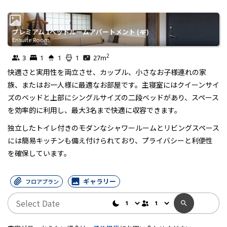
プレミアム 1ベッドルームアパートメント (4F)
Ensuite Room
Ensuite Room
2
3
1
1
1
27
m
快適さと実用性を両立させ、カップル、小さなお子様連れの家
族、またはお一人様に最適なお部屋です。主寝室にはクイーンサイ
ズのベッドと上部にシングルサイズの二段ベッドがあり、スペース
を効率的に利用し、最大3名まで快適に収容できます。
独立したトイレ付きのモダンなシャワールームとリビングスペース
には簡易キッチンも備え付けられており、プライバシーと利便性
を確保しています。
ギャラリー
フロアプラン