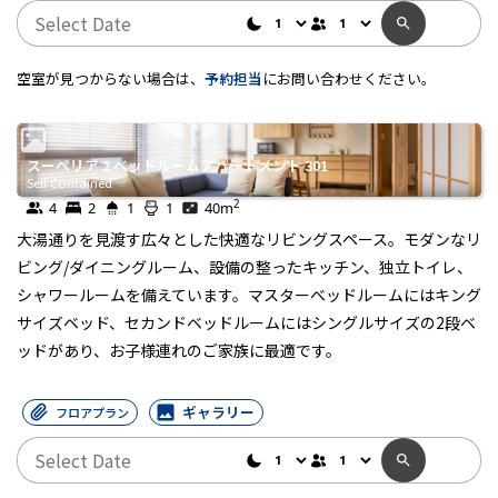
空室が見つからない場合は、
予約担当
にお問い合わせください。
スーペリア 2 ベッドルームアパートメント 301
Self Contained
2
4
2
1
1
40
m
大湯通りを見渡す広々とした快適なリビングスペース。モダンなリ
ビング/ダイニングルーム、設備の整ったキッチン、独立トイレ、
シャワールームを備えています。マスターベッドルームにはキング
サイズベッド、セカンドベッドルームにはシングルサイズの2段ベ
ッドがあり、お子様連れのご家族に最適です。
ギャラリー
フロアプラン