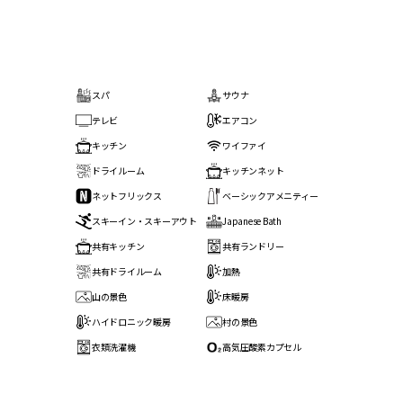
スパ
サウナ
テレビ
エアコン
キッチン
ワイファイ
ドライルーム
キッチンネット
ネットフリックス
ベーシックアメニティー
スキーイン・スキーアウト
Japanese Bath
共有キッチン
共有ランドリー
共有ドライルーム
加熱
山の景色
床暖房
ハイドロニック暖房
村の景色
衣類洗濯機
高気圧酸素カプセル