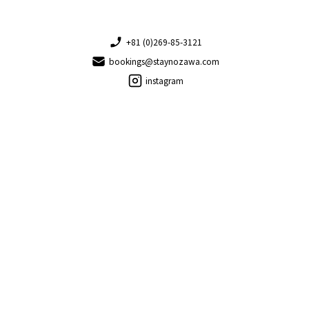
+81 (0)269-85-3121
bookings@staynozawa.com
instagram
Copyright © 2026 Stay Nozawa. 全著作権所有。