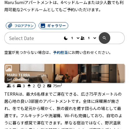
Maru Sumiアパートメントは、4ベッドルームまたは少人数でも利
用可能な2ベッドルームとしてもご予約いただけます。
ギャラリー
フロアプラン
空室が見つからない場合は、
予約担当
にお問い合わせください。
MARU TERRA
Self Contained
2
6
3
2
2
75
m
TERRAは、最大6名様までご滞在できる、広さ75平方メートルの
居心地の良い3部屋のアパートメントです。全体に床暖房が施さ
れ、冬でも足元から暖かく、旅の疲れを癒す団らんの場として最
適です。フルキッチンや洗濯機、Wi-Fiも完備しており、自宅のよ
うに暮らす感覚で滞在できます。単なる宿泊ではなく、野沢温泉