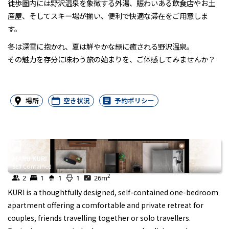
徒歩圏内には野沢温泉を象徴する外湯、賑わいある飲食店やお土
産屋、そしてスキー場が揃い、便利で快適な滞在をご用意しま
す。
冬は深雪に抱かれ、夏は鮮やかな緑に癒される野沢温泉。
その魅力を存分に味わう旅の始まりを、ご体感してみませんか？
場所
空き状況
予約ポリシー
MARU KURI
Self Contained
2
2
1
1
1
26
m
KURI is a thoughtfully designed, self-contained one-bedroom
apartment offering a comfortable and private retreat for
couples, friends travelling together or solo travellers.