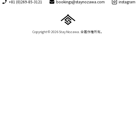
+81 (0)269-85-3121
bookings@staynozawa.com
instagram
Copyright © 2026 Stay Nozawa. 全著作権所有。