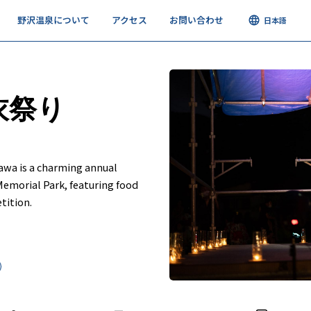
メ
野沢温泉について
アクセス
お問い合わせ
日本語
ス
録
衣祭り
awa is a charming annual
Memorial Park, featuring food
tition.