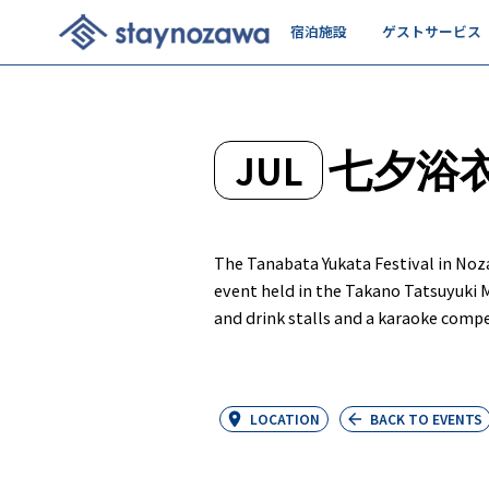
宿泊施設
ゲストサービス
七夕浴
JUL
The Tanabata Yukata Festival in Noz
event held in the Takano Tatsuyuki 
and drink stalls and a karaoke compe
LOCATION
BACK TO EVENTS