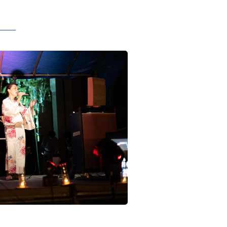
ールリ
トに登