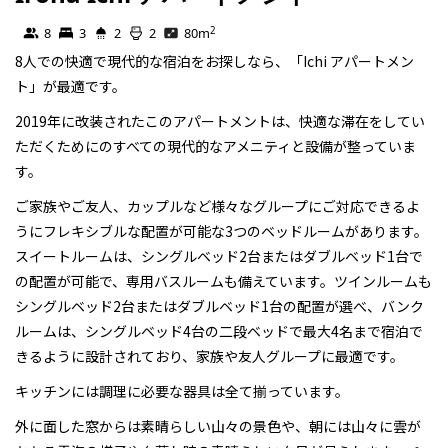
Self Contained
2
8
3
2
2
80
m
8人での快適で現代的な宿泊をお探しなら、「Ichi アパートメン
ト」が最適です。
2019年に改装されたこのアパートメントは、快適な滞在をしてい
ただくためにのすべての現代的なアメニティと設備が整っていま
す。
ご家族やご友人、カップルなど様々なグループにご対応できるよ
うにフレキシブルな配置が可能な3つのベッドルームがあります。
スイートルームは、シングルベッド2台またはダブルベッド1台で
の配置が可能で、専用バスルームも備えています。ツインルームも
シングルベッド2台またはダブルベッド1台の配置が選べ、バンク
ルームは、シングルベッド4台の二段ベッドで最大4名まで宿泊で
きるように設計されており、家族や友人グループに最適です。
キッチンには調理に必要な器具は全て揃っています。
外に面した窓からは素晴らしい山々の景色や、朝には山々に雲が