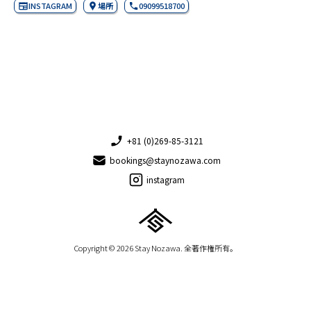
INSTAGRAM
場所
09099518700
+81 (0)269-85-3121
bookings@staynozawa.com
instagram
Copyright © 2026 Stay Nozawa. 全著作権所有。