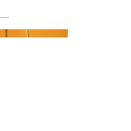
ールリ
トに登