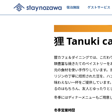
宿泊施設
ゲストサービス
Slide 2 of 5.
狸 Tanuki ca
狸カフェ＆ダイニングでは、こだわ
類豊富な焼きたてのペイストリーを
元の食材を使い手作りしています。
リジンの丁寧に焙煎された豆を、ハ
味わえない一杯をご提供しています
るのはもちろん、友人とゆったりと
冬季にはディナーメニューもご用意
冬季営業時間