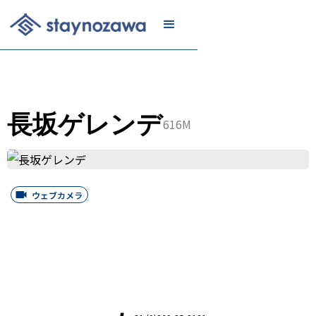
メール
リスト
に登録
長坂ゲレンデ
616M
ウェブカメラ