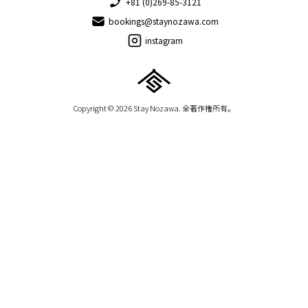
+81 (0)269-85-3121
bookings@staynozawa.com
instagram
Copyright © 2026 Stay Nozawa. 全著作権所有。