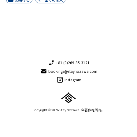
+81 (0)269-85-3121
bookings@staynozawa.com
instagram
Copyright © 2026 Stay Nozawa. 全著作権所有。