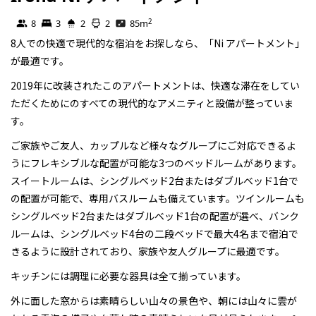
Self Contained
2
8
3
2
2
85
m
8人での快適で現代的な宿泊をお探しなら、「Ni アパートメント」
が最適です。
2019年に改装されたこのアパートメントは、快適な滞在をしてい
ただくためにのすべての現代的なアメニティと設備が整っていま
す。
ご家族やご友人、カップルなど様々なグループにご対応できるよ
うにフレキシブルな配置が可能な3つのベッドルームがあります。
スイートルームは、シングルベッド2台またはダブルベッド1台で
の配置が可能で、専用バスルームも備えています。ツインルームも
シングルベッド2台またはダブルベッド1台の配置が選べ、バンク
ルームは、シングルベッド4台の二段ベッドで最大4名まで宿泊で
きるように設計されており、家族や友人グループに最適です。
キッチンには調理に必要な器具は全て揃っています。
外に面した窓からは素晴らしい山々の景色や、朝には山々に雲が